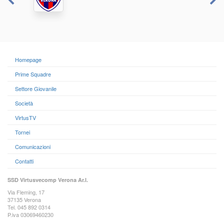
Homepage
Prime Squadre
Settore Giovanile
Società
VirtusTV
Tornei
Comunicazioni
Contatti
SSD Virtusvecomp Verona Ar.l.
Via Fleming, 17
37135 Verona
Tel. 045 892 0314
P.iva 03069460230