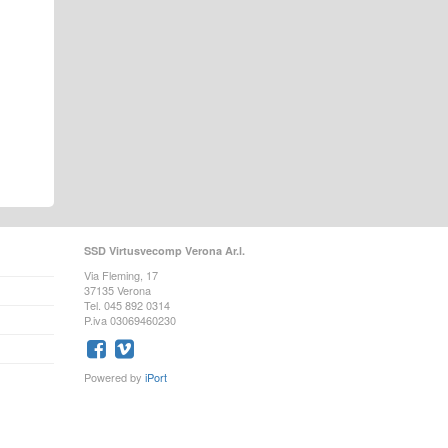
SSD Virtusvecomp Verona Ar.l.
Via Fleming, 17
37135 Verona
Tel. 045 892 0314
P.iva 03069460230
Powered by
iPort