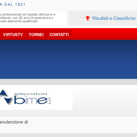
A DAL 1921
e professionali nel rispetto dell'uomo e
Edilizia
Risultati e Classifiche
ambiente, con 30 anni di esperienza e
Progetta
nale altamente qualificato
VIRTUSTV
TORNEI
CONTATTI
manutenzione di