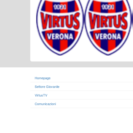
Homepage
Settore Giovanile
VirtusTV
Comunicazioni