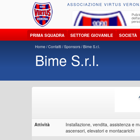
ASSOCIAZIONE VIRTUS VERON
ccolta, trasporto, smaltimento e recupero di
Pulizi
iuti e materiali riciclabili
dell'
perso
PRIMA SQUADRA
SETTORE GIOVANILE
SOCIETÀ
Home
Contatti
Sponsors
Bime S.r.l.
Bime S.r.l.
Attività
Installazione, vendita, assistenza e 
ascensori, elevatori e montacarichi