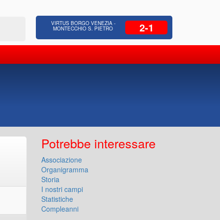
 Residenziale, Opere pubbliche,
Azienda Coop
VIRTUS BORGO VENEZIA -
2-1
zione Strade, Opere idrauliche, Bonifica
civili, facc
MONTECCHIO S. PIETRO
Potrebbe interessare
Associazione
Organigramma
Storia
I nostri campi
Statistiche
Compleanni