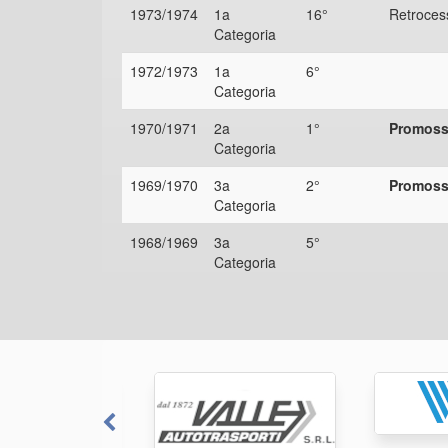
1973/1974
1a
16°
Retroces
Categoria
1972/1973
1a
6°
Categoria
1970/1971
2a
1°
Promossa
Categoria
1969/1970
3a
2°
Promossa
Categoria
1968/1969
3a
5°
Categoria