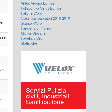
Virtus Verona Bomber
Polisportiva Virtus Bomber
Pallone D'oro
Classifica marcatori 2018-2019
di
Scarpa d'Oro
Panchina di Platino
Miglior Giovane
Fase
Pagella d'Oro
Statistiche
r.l
porto,
Servizi Pulizia
Edilizi
iciclo
civili, Industriali,
Reside
a
Sanificazione
Opere 