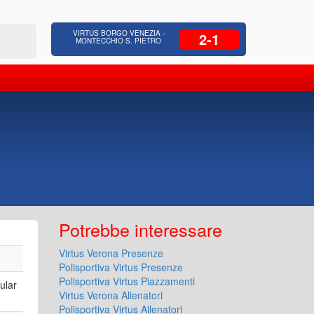
 Residenziale, Opere pubbliche,
Azienda Coop
VIRTUS BORGO VENEZIA -
2-1
zione Strade, Opere idrauliche, Bonifica
civili, facc
MONTECCHIO S. PIETRO
Potrebbe interessare
Virtus Verona Presenze
Polisportiva Virtus Presenze
Polisportiva Virtus Piazzamenti
ular
Virtus Verona Allenatori
Polisportiva Virtus Allenatori