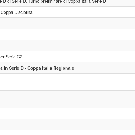
e D di Serie D. Turno preliminare di Coppa Italia Serie D
https://www.eversrl.it - +39
e Coppa Disciplina
per Serie C2
 In Serie D - Coppa Italia Regionale