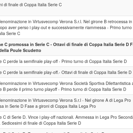
i di finale di Coppa Italia Serie C
nominazione in Virtusvecomp Verona S.r.l. Nel girone B retrocessa in
dopo aver perso i play-out e successivamente riammessa - Primo turno 
lia Serie C
ne C promossa in Serie C - Ottavi di finale di Coppa Italia Serie D 
 della Poule Scudetto
e C perde la semifinale play-off - Primo turno di Coppa Italia Serie D
e C perde la semifinale play-off.- Ottavi di finale di Coppa Italia Serie D
nominazione in Virtusvecomp Verona Società Sportiva Dilettantistica a 
e B perde il primo turno playoff - Primo turno di Coppa Italia Serie D
enominazione in Virtusvecomp Verona S.r.l - Nel girone A di Lega Pro
Raccolta, tras
a in Serie D Fase a gironi di Coppa Italia Lega Pro
smaltimento, r
e C di Serie D. Vince i play-off nazionali. Ammessa in Lega Pro Second
rifiuti
. Sedicesimi di finale di Coppa Italia Serie D