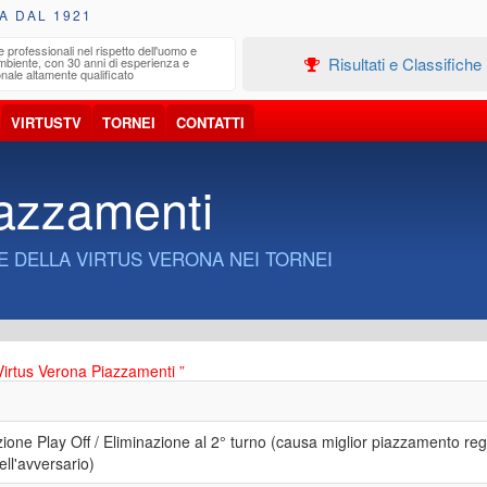
A DAL 1921
e professionali nel rispetto dell'uomo e
Edilizia
Risultati e Classifiche
ambiente, con 30 anni di esperienza e
Progetta
nale altamente qualificato
VIRTUSTV
TORNEI
CONTATTI
iazzamenti
E DELLA VIRTUS VERONA NEI TORNEI
Virtus Verona Piazzamenti ”
zione Play Off / Eliminazione al 2° turno (causa miglior piazzamento reg
ll'avversario)