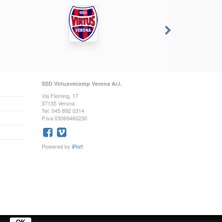
SSD Virtusvecomp Verona Ar.l.
Via Fleming, 17
37135 Verona
Tel. 045 892 0314
P.iva 03069460230
Powered by
iPort