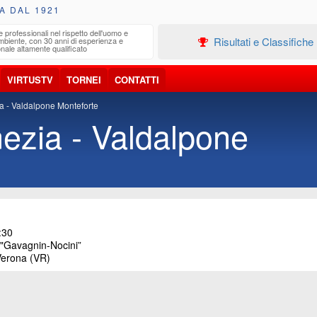
A DAL 1921
e professionali nel rispetto dell'uomo e
Edilizia
Risultati e Classifiche
ambiente, con 30 anni di esperienza e
Progetta
nale altamente qualificato
VIRTUSTV
TORNEI
CONTATTI
a - Valdalpone Monteforte
ezia - Valdalpone
:30
Gavagnin-Nocini”
Verona (VR)