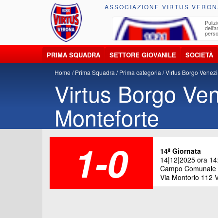
ASSOCIAZIONE VIRTUS VERON
ccolta, trasporto, smaltimento e recupero di
Pulizi
iuti e materiali riciclabili
dell'
perso
PRIMA SQUADRA
SETTORE GIOVANILE
SOCIETÀ
Home
Prima Squadra
Prima categoria
Virtus Borgo Venezi
Virtus Borgo Ven
Monteforte
1-0
14ª Giornata
14|12|2025 ora 14
Campo Comunale "
Via Montorio 112 