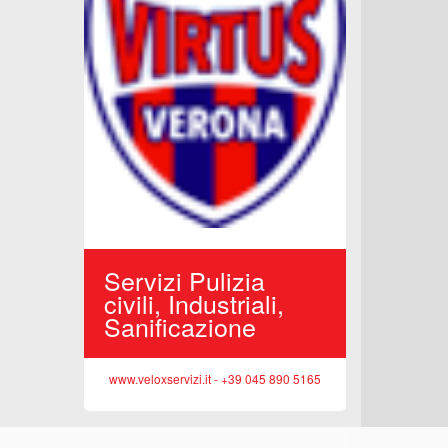
Edilizi
Reside
Opere 
www.sittasr
porto,
Servizi Pulizia
iciclo
civili, Industriali,
Sanificazione
 045 513362
www.veloxservizi.it - +39 045 890 5165