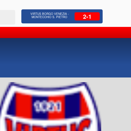
 Residenziale, Opere pubbliche,
Azienda Coop
VIRTUS BORGO VENEZIA -
2-1
zione Strade, Opere idrauliche, Bonifica
civili, facc
MONTECCHIO S. PIETRO