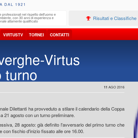
A DAL 1921
e professionali nel rispetto dell'uomo e
Edilizia
Risultati e Classifiche
ambiente, con 30 anni di esperienza e
Progetta
nale altamente qualificato
VIRTUSTV
TORNEI
CONTATTI
iverghe-Virtus
 turno
AGO 2016
11
nale Dilettanti ha provveduto a stilare il calendario della Coppa
ima 21 agosto con un turno preliminare.
siva, 28 agosto: già definito l'avversario del primo turno che
 con fischio d'inizio fissato alle ore 16.00.