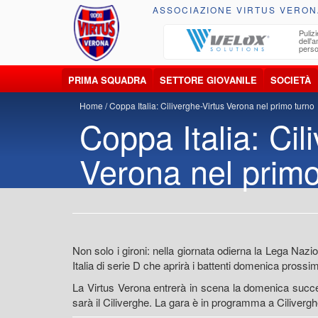
ASSOCIAZIONE VIRTUS VERON
ccolta, trasporto, smaltimento e recupero di
Pulizi
iuti e materiali riciclabili
dell'
perso
PRIMA SQUADRA
SETTORE GIOVANILE
SOCIETÀ
Home
Coppa Italia: Ciliverghe-Virtus Verona nel primo turno
Coppa Italia: Cil
Verona nel primo
Non solo i gironi: nella giornata odierna la Lega Nazio
Italia di serie D che aprirà i battenti domenica pross
La Virtus Verona entrerà in scena la domenica succes
sarà il Ciliverghe. La gara è in programma a Ciliverghe