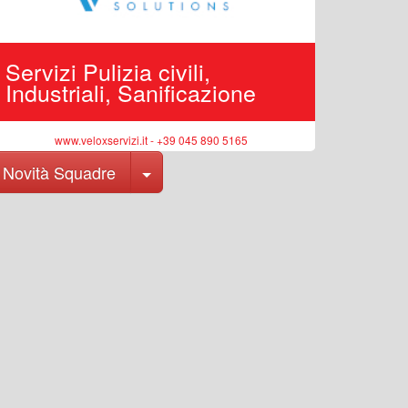
Servizi Pulizia civili,
Edilizi
Industriali, Sanificazione
pubbli
www.veloxservizi.it - +39 045 890 5165
ww
Toggle Dropdown
Novità Squadre