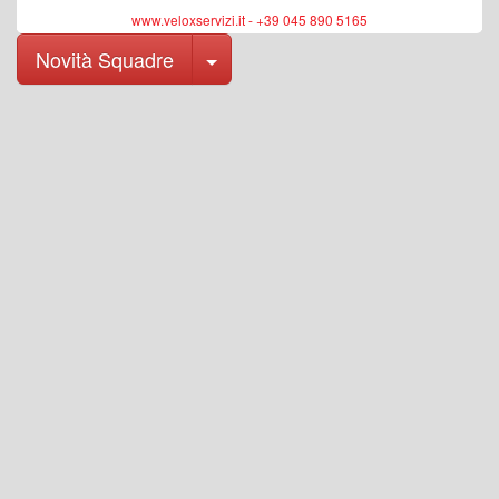
www.veloxservizi.it - +39 045 890 5165
Toggle Dropdown
Novità Squadre