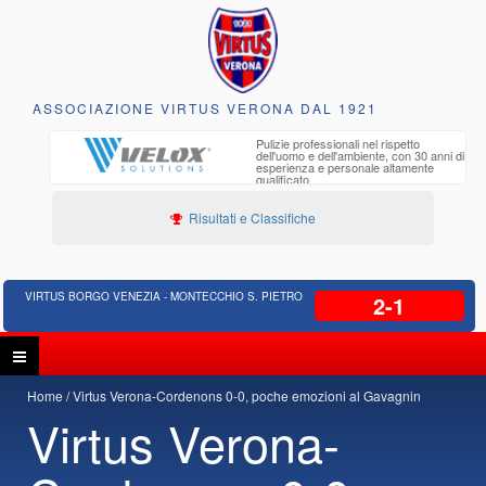
ASSOCIAZIONE VIRTUS VERONA DAL 1921
to e
Pulizie professionali nel rispetto
iclabili
dell'uomo e dell'ambiente, con 30 anni di
esperienza e personale altamente
qualificato
Risultati e Classifiche
VIRTUS BORGO VENEZIA - MONTECCHIO S. PIETRO
2-1
Home
Virtus Verona-Cordenons 0-0, poche emozioni al Gavagnin
Virtus Verona-