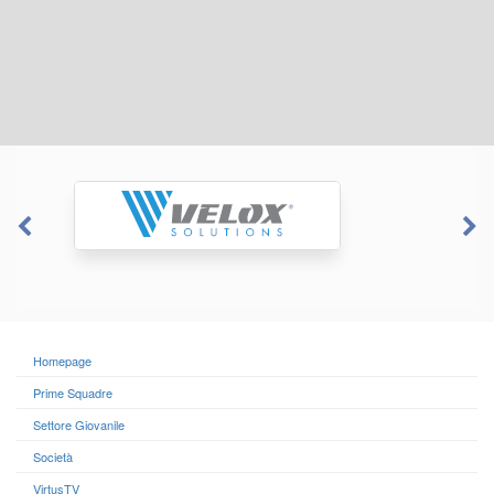
Homepage
Prime Squadre
Settore Giovanile
Società
VirtusTV