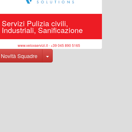
Servizi Pulizia civili,
Edilizi
Industriali, Sanificazione
pubbli
www.veloxservizi.it - +39 045 890 5165
ww
Toggle Dropdown
Novità Squadre