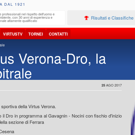
A DAL 1921
e professionali nel rispetto dell'uomo e
Edilizia
Risultati e Classifiche
ambiente, con 30 anni di esperienza e
Progetta
nale altamente qualificato
VIRTUSTV
TORNEI
CONTATTI
ale
tus Verona-Dro, la
itrale
AGO 2017
25
e sportiva della Virtus Verona.
ro il Dro in programma al Gavagnin - Nocini con fischio d'inizio
della sezione di Ferrara
 Cesena