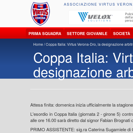
ASSOCIAZIONE VIRTUS VERON
ccolta, trasporto, smaltimento e recupero di
Pulizi
iuti e materiali riciclabili
dell'
perso
PRIMA SQUADRA
SETTORE GIOVANILE
SOCIETÀ
Home
Coppa Italia: Virtus Verona-Dro, la designazione arbitr
Coppa Italia: Vir
designazione arb
Attesa finita: domenica inizia ufficialmente la stagion
L'esordio in Coppa Italia (giornata 2 - girone 5) cont
alle ore 16.00 sarà diretto dal signor Fabian Brognati 
PRIMO ASSISTENTE: sig.ra Caterina Sugamiele di