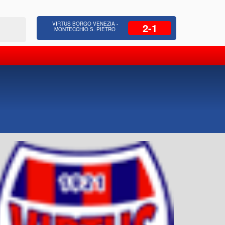
 Residenziale, Opere pubbliche,
Azienda Coop
VIRTUS BORGO VENEZIA -
2-1
zione Strade, Opere idrauliche, Bonifica
civili, facc
MONTECCHIO S. PIETRO