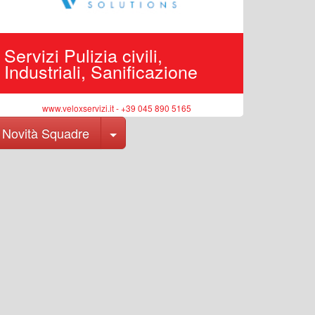
Servizi Pulizia civili,
Edilizi
Industriali, Sanificazione
pubbli
www.veloxservizi.it - +39 045 890 5165
ww
Toggle Dropdown
Novità Squadre