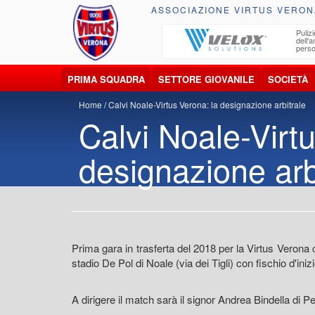
ASSOCIAZIONE VIRTUS VERON
ccolta, trasporto, smaltimento e recupero di
Pulizi
iuti e materiali riciclabili
dell'
perso
PRIMA SQUADRA
SETTORE GIOVANILE
SOCIETÀ
Home
Calvi Noale-Virtus Verona: la designazione arbitrale
Calvi Noale-Virt
designazione arb
Prima gara in trasferta del 2018 per la Virtus Verona
stadio De Pol di Noale (via dei Tigli) con fischio d'inizi
A dirigere il match sarà il signor Andrea Bindella di P