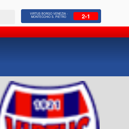
 Residenziale, Opere pubbliche,
Azienda Coop
VIRTUS BORGO VENEZIA -
2-1
zione Strade, Opere idrauliche, Bonifica
civili, facc
MONTECCHIO S. PIETRO