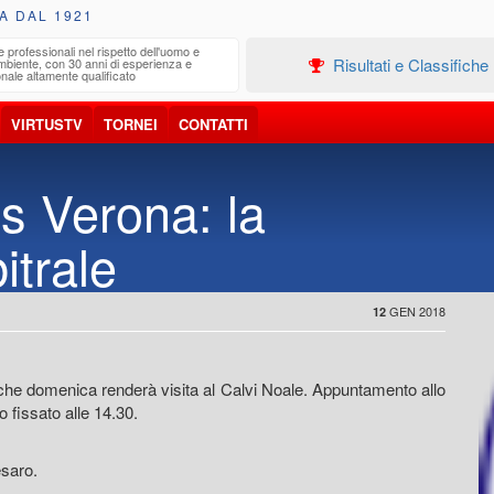
A DAL 1921
e professionali nel rispetto dell'uomo e
Edilizia
Risultati e Classifiche
ambiente, con 30 anni di esperienza e
Progetta
nale altamente qualificato
VIRTUSTV
TORNEI
CONTATTI
us Verona: la
itrale
GEN 2018
12
 che domenica renderà visita al Calvi Noale. Appuntamento allo
o fissato alle 14.30.
esaro.