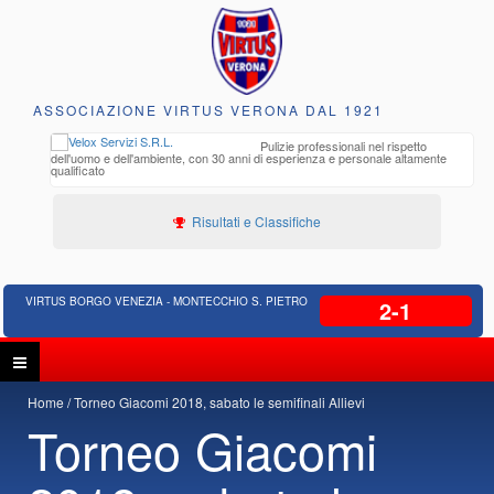
ASSOCIAZIONE VIRTUS VERONA DAL 1921
to e
Pulizie professionali nel rispetto
iclabili
dell'uomo e dell'ambiente, con 30 anni di esperienza e personale altamente
qualificato
Risultati e Classifiche
VIRTUS BORGO VENEZIA - MONTECCHIO S. PIETRO
2-1
Home
Torneo Giacomi 2018, sabato le semifinali Allievi
Torneo Giacomi