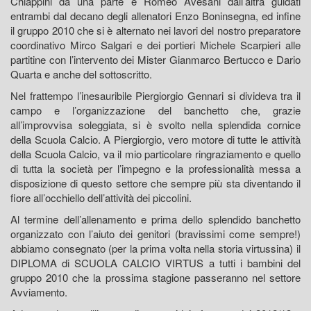
Chiappini da una parte e Romeo Avesani dall’altra guidati
entrambi dal decano degli allenatori Enzo Boninsegna, ed infine
il gruppo 2010 che si è alternato nei lavori del nostro preparatore
coordinativo Mirco Salgari e dei portieri Michele Scarpieri alle
partitine con l’intervento dei Mister Gianmarco Bertucco e Dario
Quarta e anche del sottoscritto.
Nel frattempo l’inesauribile Piergiorgio Gennari si divideva tra il
campo e l’organizzazione del banchetto che, grazie
all’improvvisa soleggiata, si è svolto nella splendida cornice
della Scuola Calcio. A Piergiorgio, vero motore di tutte le attività
della Scuola Calcio, va il mio particolare ringraziamento e quello
di tutta la società per l’impegno e la professionalità messa a
disposizione di questo settore che sempre più sta diventando il
fiore all’occhiello dell’attività dei piccolini.
Al termine dell’allenamento e prima dello splendido banchetto
organizzato con l’aiuto dei genitori (bravissimi come sempre!)
abbiamo consegnato (per la prima volta nella storia virtussina) il
DIPLOMA di SCUOLA CALCIO VIRTUS a tutti i bambini del
gruppo 2010 che la prossima stagione passeranno nel settore
Avviamento.