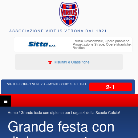
ASSOCIAZIONE VIRTUS VERONA DAL 1921
o
Edilizia Residenziale, Opere pubbliche,
30 anni di
Progettazione Strade, Opere idrauliche,
ente
Bonifica
Risultati e Classifiche
VIRTUS BORGO VENEZIA - MONTECCHIO S. PIETRO
2-1
Home
Grande festa con diploma per i ragazzi della Scuola Calcio!
Grande festa con