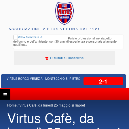
ASSOCIAZIONE VIRTUS VERONA DAL 1921
to e
Pulizie professionali nel rispetto
iclabili
dell'uomo e dell'ambiente, con 30 anni di esperienza e personale altamente
qualificato
Risultati e Classifiche
VIRTUS BORGO VENEZIA - MONTECCHIO S. PIETRO
2-1
Home
Virtus Cafè, da lunedì 25 maggio si riapre!
Virtus Cafè, da