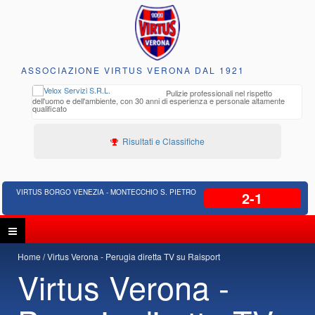
ASSOCIAZIONE VIRTUS VERONA DAL 1921
to e
Pulizie professionali nel rispetto
iclabili
dell'uomo e dell'ambiente, con 30 anni di esperienza e personale altamente
qualificato
Risultati e Classifiche
VIRTUS BORGO VENEZIA - MONTECCHIO S. PIETRO
2-1
Home
Virtus Verona - Perugia diretta TV su Raisport
Virtus Verona -