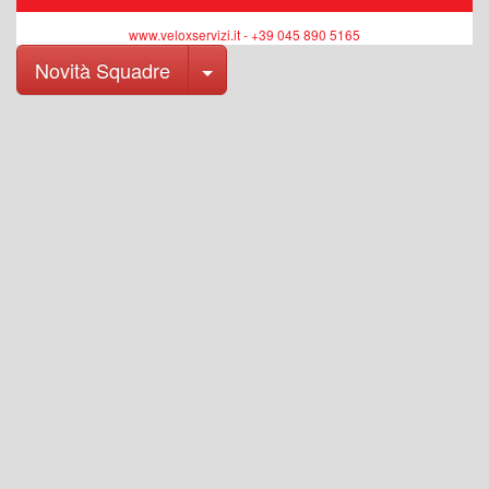
www.veloxservizi.it - +39 045 890 5165
Toggle Dropdown
Novità Squadre