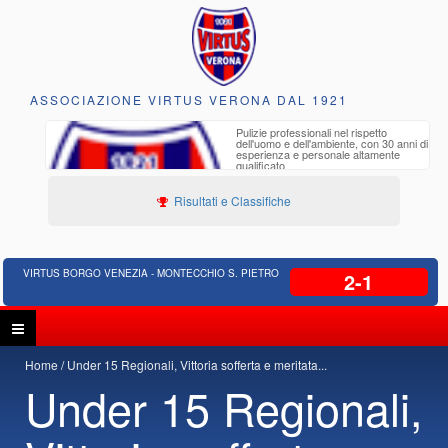
ASSOCIAZIONE VIRTUS VERONA DAL 1921
to e
Pulizie professionali nel rispetto
iclabili
dell'uomo e dell'ambiente, con 30 anni di
esperienza e personale altamente
qualificato
Risultati e Classifiche
VIRTUS BORGO VENEZIA - MONTECCHIO S. PIETRO
2-1
Home
Under 15 Regionali, Vittoria sofferta e meritata...
Under 15 Regionali,