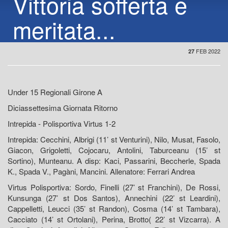
Vittoria sofferta e
meritata...
FEB 2022
27
Under 15 Regionali Girone A
Diciassettesima Giornata Ritorno
Intrepida - Polisportiva Virtus 1-2
Intrepida: Cecchini, Albrigi (11’ st Venturini), Nilo, Musat, Fasolo,
Giacon, Grigoletti, Cojocaru, Antolini, Taburceanu (15’ st
Sortino), Munteanu. A disp: Kaci, Passarini, Beccherle, Spada
K., Spada V., Pagàni, Mancini. Allenatore: Ferrari Andrea
Virtus Polisportiva: Sordo, Finelli (27’ st Franchini), De Rossi,
Kunsunga (27’ st Dos Santos), Annechini (22’ st Leardini),
Cappelletti, Leucci (35’ st Randon), Cosma (14’ st Tambara),
Cacciato (14’ st Ortolani), Perina, Brotto( 22’ st Vizcarra). A