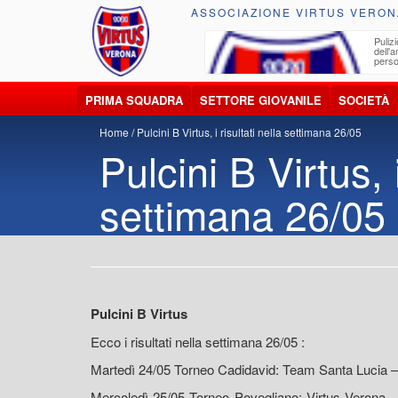
ASSOCIAZIONE VIRTUS VERON
ccolta, trasporto, smaltimento e recupero di
Pulizi
iuti e materiali riciclabili
dell'
perso
PRIMA SQUADRA
SETTORE GIOVANILE
SOCIETÀ
Home
Pulcini B Virtus, i risultati nella settimana 26/05
Pulcini B Virtus, i
settimana 26/05
Pulcini B Virtus
Ecco i risultati nella settimana 26/05 :
Martedì 24/05 Torneo Cadidavid: Team Santa Lucia – 
Mercoledì 25/05 Torneo Povegliano: Virtus Verona - 