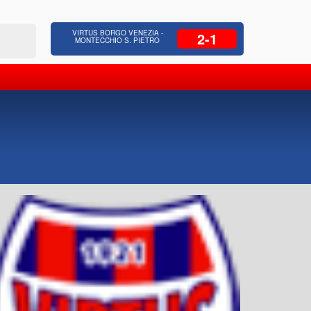
 Residenziale, Opere pubbliche,
Azienda Coop
VIRTUS BORGO VENEZIA -
2-1
zione Strade, Opere idrauliche, Bonifica
civili, facc
MONTECCHIO S. PIETRO