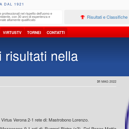
A DAL 1921
e professionali nel rispetto dell'uomo e
Edilizia
Risultati e Classifiche
ambiente, con 30 anni di esperienza e
Progetta
nale altamente qualificato
VIRTUSTV
TORNEI
CONTATTI
 risultati nella
MAG 2022
31
Virtus Verona 2-1 rete di: Mastrobono Lorenzo.
Mozzecane 9-1 reti di: Ruggeri Pietro (x3), Dal Pozzo Mattia