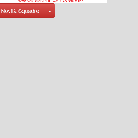
www.veloxservizi.it - +39 045 890 5165
Toggle Dropdown
Novità Squadre