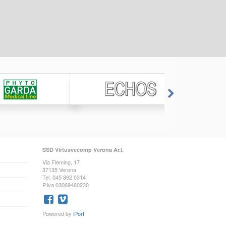
SSD Virtusvecomp Verona Ar.l.
Via Fleming, 17
37135 Verona
Tel. 045 892 0314
P.iva 03069460230
Powered by
iPort