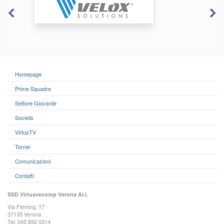
Homepage
Prime Squadre
Settore Giovanile
Società
VirtusTV
Tornei
Comunicazioni
Contatti
SSD Virtusvecomp Verona Ar.l.
Via Fleming, 17
37135 Verona
Tel. 045 892 0314