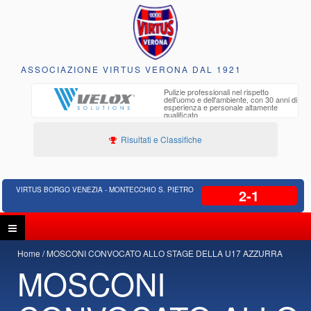
ASSOCIAZIONE VIRTUS VERONA DAL 1921
to e
Pulizie professionali nel rispetto
iclabili
dell'uomo e dell'ambiente, con 30 anni di
esperienza e personale altamente
qualificato
Risultati e Classifiche
VIRTUS BORGO VENEZIA - MONTECCHIO S. PIETRO
2-1
Home
MOSCONI CONVOCATO ALLO STAGE DELLA U17 AZZURRA
MOSCONI