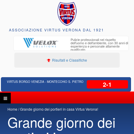
ASSOCIAZIONE VIRTUS VERONA DAL 1921
to e
Pulizie professionali nel rispetto
iclabili
dell'uomo e dell'ambiente, con 30 anni di
esperienza e personale altamente
qualificato
Risultati e Classifiche
VIRTUS BORGO VENEZIA - MONTECCHIO S. PIETRO
2-1
Home
Grande giorno dei portieri in casa Virtus Verona!
Grande giorno dei