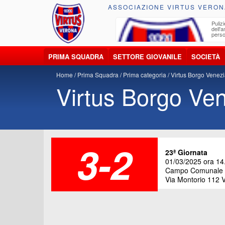
ASSOCIAZIONE VIRTUS VERON
ccolta, trasporto, smaltimento e recupero di
Pulizi
iuti e materiali riciclabili
dell'
perso
PRIMA SQUADRA
SETTORE GIOVANILE
SOCIETÀ
Home
Prima Squadra
Prima categoria
Virtus Borgo Venezi
Virtus Borgo Ven
3-2
23ª
Giornata
01/03/2025 ora 14
Campo Comunale "
Via Montorio 112 