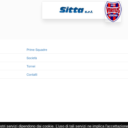
Prime Squadre
Società
Tornei
Contatti
ostri servizi dipendono dai cookie. L'uso di tali servizi ne implica l'accettazione