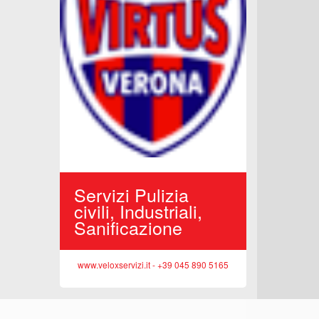
Edilizi
Reside
Opere 
www.sittasr
porto,
Servizi Pulizia
iciclo
civili, Industriali,
Sanificazione
 045 513362
www.veloxservizi.it - +39 045 890 5165