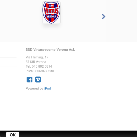
SSD Virtusvecomp Verona Ar.l.
Via Fleming, 17
37135 Verona
Tel. 045 892 0314
P.iva 03069460230
Powered by
iPort
.
OK