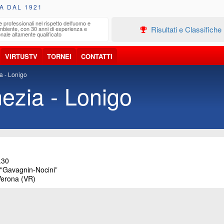
A DAL 1921
e professionali nel rispetto dell'uomo e
Edilizia
Risultati e Classifiche
ambiente, con 30 anni di esperienza e
Progetta
nale altamente qualificato
VIRTUSTV
TORNEI
CONTATTI
a - Lonigo
ezia - Lonigo
.30
Gavagnin-Nocini”
Verona (VR)