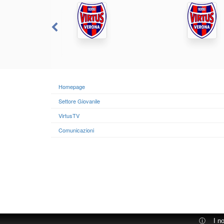
Homepage
Settore Giovanile
VirtusTV
Comunicazioni
ⓘ
I n