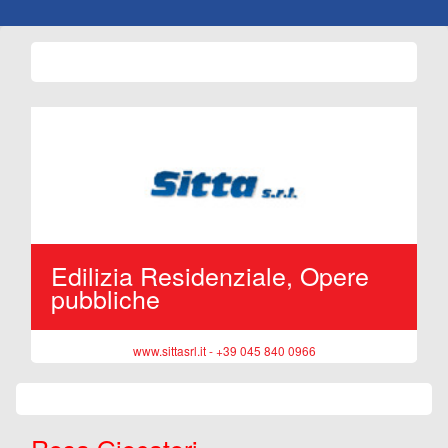
Edilizia Residenziale, Opere
d
pubbliche
www.sittasrl.it - +39 045 840 0966