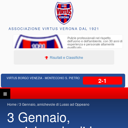
ASSOCIAZIONE VIRTUS VERONA DAL 1921
Pulizie professionali nel rispetto
i
dell'uomo e dell'ambiente, con 30 anni di
esperienza e personale altamente
qualificato
Risultati e Classifiche
VIRTUS BORGO VENEZIA - MONTECCHIO S. PIETRO
2-1
Home
3 Gennaio, amichevole di Lusso ad Oppeano
3 Gennaio,