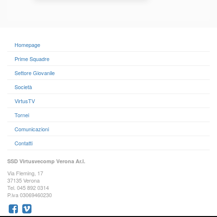
Homepage
Prime Squadre
Settore Giovanile
Società
VirtusTV
Tornei
Comunicazioni
Contatti
SSD Virtusvecomp Verona Ar.l.
Via Fleming, 17
37135 Verona
Tel. 045 892 0314
P.iva 03069460230