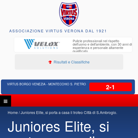
ASSOCIAZIONE VIRTUS VERONA DAL 1921
to e
Pulizie professionali nel rispetto
iclabili
dell'uomo e dell'ambiente, con 30 anni di
esperienza e personale altamente
qualificato
Risultati e Classifiche
VIRTUS BORGO VENEZIA - MONTECCHIO S. PIETRO
2-1
Home
Juniores Elite, si porta a casa il trofeo Città di S.Ambrogio.
Juniores Elite, si