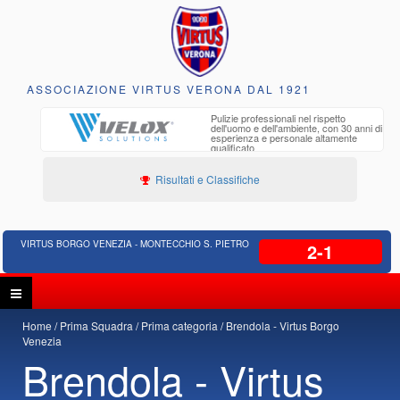
ASSOCIAZIONE VIRTUS VERONA DAL 1921
to e
Pulizie professionali nel rispetto
iclabili
dell'uomo e dell'ambiente, con 30 anni di
esperienza e personale altamente
qualificato
Risultati e Classifiche
VIRTUS BORGO VENEZIA - MONTECCHIO S. PIETRO
2-1
Home
Prima Squadra
Prima categoria
Brendola - Virtus Borgo
Venezia
Brendola - Virtus