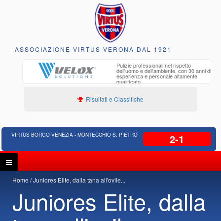
ASSOCIAZIONE VIRTUS VERONA DAL 1921
to e
Pulizie professionali nel rispetto
iclabili
dell'uomo e dell'ambiente, con 30 anni di
esperienza e personale altamente
qualificato
Risultati e Classifiche
VIRTUS BORGO VENEZIA - MONTECCHIO S. PIETRO
2-1
Home
Juniores Elite, dalla tana all'ovile...
Juniores Elite, dalla