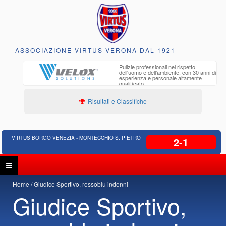
ASSOCIAZIONE VIRTUS VERONA DAL 1921
to e
Pulizie professionali nel rispetto
iclabili
dell'uomo e dell'ambiente, con 30 anni di
esperienza e personale altamente
qualificato
Risultati e Classifiche
VIRTUS BORGO VENEZIA - MONTECCHIO S. PIETRO
2-1
Home
Giudice Sportivo, rossoblu indenni
Giudice Sportivo,