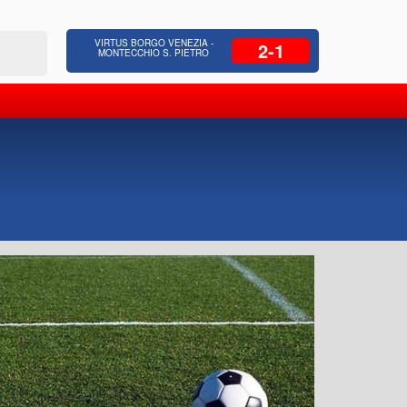
 Residenziale, Opere pubbliche,
Azienda Coop
VIRTUS BORGO VENEZIA -
2-1
zione Strade, Opere idrauliche, Bonifica
civili, facc
MONTECCHIO S. PIETRO