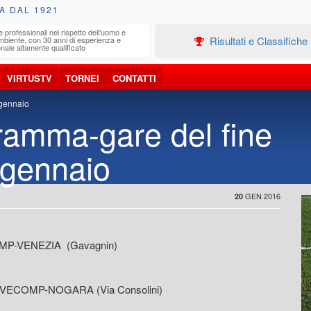
A DAL 1921
e professionali nel rispetto dell'uomo e
Edilizia
Risultati e Classifiche
ambiente, con 30 anni di esperienza e
Progetta
nale altamente qualificato
VIRTUSTV
TORNEI
CONTATTI
 gennaio
ramma-gare del fine
 gennaio
GEN 2016
20
OMP-VENEZIA (Gavagnin)
S VECOMP-NOGARA (Via Consolini)