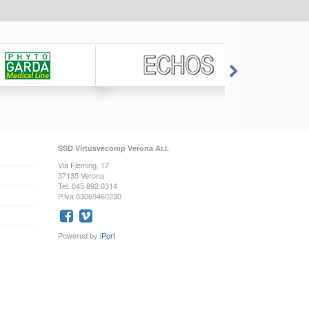
SSD Virtusvecomp Verona Ar.l.
Via Fleming, 17
37135 Verona
Tel. 045 892 0314
P.iva 03069460230
Powered by
iPort