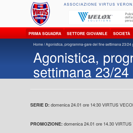
ASSOCIAZIONE VIRTUS VERON
ccolta, trasporto, smaltimento e recupero di
Pulizi
iuti e materiali riciclabili
dell'
perso
PRIMA SQUADRA
SETTORE GIOVANILE
SOCIETÀ
Home
Agonistica, programma-gare del fine settimana 23/24
Agonistica, prog
settimana 23/24
SERIE D:
domenica 24.01 ore 14:30 VIRTUS VEC
PROMOZIONE:
domenica 24.01 ore 14.30 VIRTU