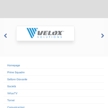
Homepage
Prime Squadre
Settore Giovanile
Società
VirtusTV
Tornei
Comunicazioni