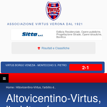
ASSOCIAZIONE VIRTUS VERONA DAL 1921
o
Edilizia Residenziale, Opere pubbliche,
30 anni di
Progettazione Strade, Opere idrauliche,
ente
Bonifica
Risultati e Classifiche
VIRTUS BORGO VENEZIA - MONTECCHIO S. PIETRO
2-1
Home
Altovicentino-Virtus, l'arbitro é..
Altovicentino-Virtus,