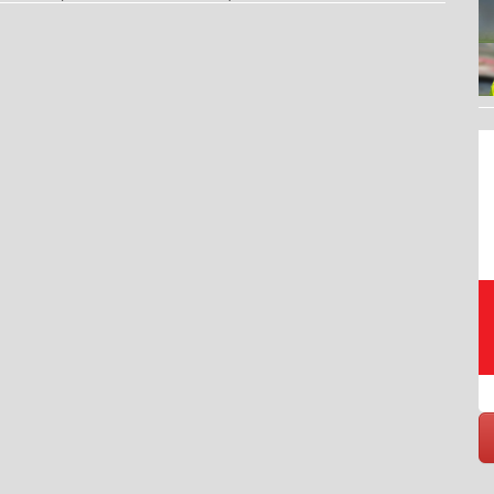
Raccolta, trasporto,
smaltimento, riciclo rifiuti
https://www.eversrl.it - +39 045 513362