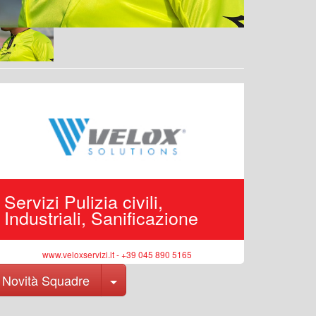
Servizi Pulizia civili,
Edilizi
Industriali, Sanificazione
pubbli
www.veloxservizi.it - +39 045 890 5165
ww
Toggle Dropdown
Novità Squadre