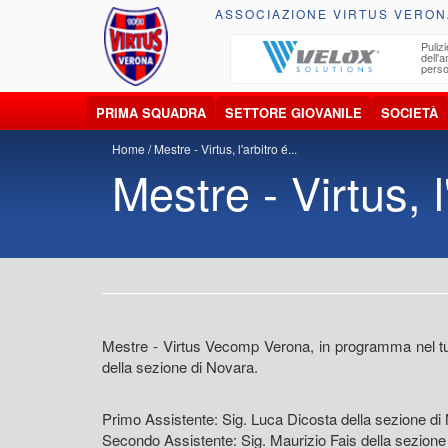
ASSOCIAZIONE VIRTUS VERON
ccolta, trasporto, smaltimento e recupero di
Pulizi
iuti e materiali riciclabili
dell'
perso
PRIMA SQUADRA
SETTORE GIOVANILE
SOCIETÀ
Home
Mestre - Virtus, l'arbitro é...
Mestre - Virtus, l'
Mestre - Virtus Vecomp Verona, in programma nel tur
della sezione di Novara.
Primo Assistente: Sig. Luca Dicosta della sezione di
Secondo Assistente: Sig. Maurizio Fais della sezio