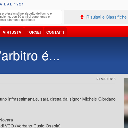
A DAL 1921
e professionali nel rispetto dell'uomo e
Edilizia
Risultati e Classifiche
ambiente, con 30 anni di esperienza e
Progetta
nale altamente qualificato
VIRTUSTV
TORNEI
CONTATTI
arbitro é...
MAR 2016
01
no infrasettimanale, sarà diretta dal signor Michele Giordano
 Novara
ne di VCO (Verbano-Cusio-Ossola)