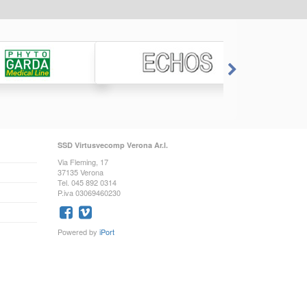
SSD Virtusvecomp Verona Ar.l.
Via Fleming, 17
37135 Verona
Tel. 045 892 0314
P.iva 03069460230
Powered by
iPort