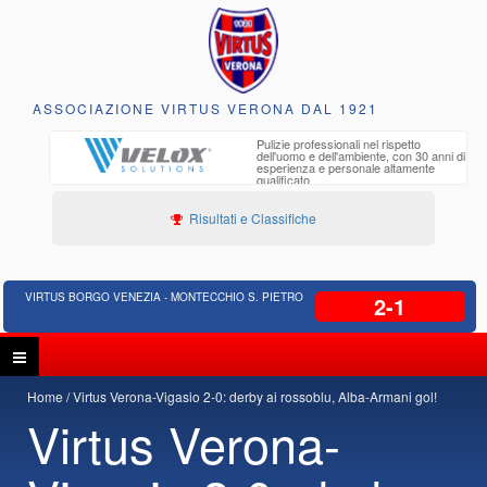
ASSOCIAZIONE VIRTUS VERONA DAL 1921
to e
Pulizie professionali nel rispetto
iclabili
dell'uomo e dell'ambiente, con 30 anni di
esperienza e personale altamente
qualificato
Risultati e Classifiche
VIRTUS BORGO VENEZIA - MONTECCHIO S. PIETRO
2-1
Home
Virtus Verona-Vigasio 2-0: derby ai rossoblu, Alba-Armani gol!
Virtus Verona-