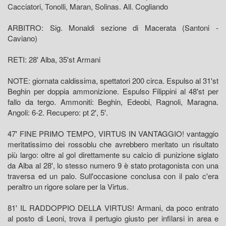
Cacciatori, Tonolli, Maran, Solinas. All. Cogliando
ARBITRO: Sig. Monaldi sezione di Macerata (Santoni -
Caviano)
RETI: 28' Alba, 35'st Armani
NOTE: giornata caldissima, spettatori 200 circa. Espulso al 31'st
Beghin per doppia ammonizione. Espulso Filippini al 48'st per
fallo da tergo. Ammoniti: Beghin, Edeobi, Ragnoli, Maragna.
Angoli: 6-2. Recupero: pt 2', 5'.
47' FINE PRIMO TEMPO, VIRTUS IN VANTAGGIO! vantaggio
meritatissimo dei rossoblu che avrebbero meritato un risultato
più largo: oltre al gol direttamente su calcio di punizione siglato
da Alba al 28', lo stesso numero 9 è stato protagonista con una
traversa ed un palo. Sull'occasione conclusa con il palo c'era
peraltro un rigore solare per la Virtus.
81' IL RADDOPPIO DELLA VIRTUS! Armani, da poco entrato
al posto di Leoni, trova il pertugio giusto per infilarsi in area e