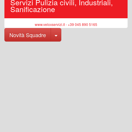
Servizi Pulizia civili, Industriali,
Sanificazione
www.veloxservizi.it - +39 045 890 5165
Toggle Dropdown
Novità Squadre