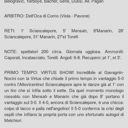
Belogravic, Yarboye, Bacher, Sene, Dussi. All. Pagan
ARBITRO: Dell'Oca di Como (Viola - Pavone)
RETI: 1' Sciancalepore, 5' Mensah, 8'Manarin, 28'
Sciancalepore, 31' Manarin, 27'st Torelli
NOTE: spettatori 200 circa. Giornata uggiosa. Ammoniti:
Caporali, Incatasciato, Torelli. Angoli: 6-8. Recupero: pt 1', st 3'.
PRIMO TEMPO: VIRTUS SHOW! Incredibile al Gavagnin-
Nocini con la Virtus che chiude il primo tempo in vantaggio 5-0
contro l'Altovicentino! Sciancalepore apre le danze già al 1' con
un tiro che si infila sotto il sette. Da quel momento monologo
rossoblu con Mensah e Manarin che già dopo 8' portano il
vantaggio sul 3-0. Il 4-0, ancora di Sciancalepore, è una chicca:
colpo di tacco e palla nell'angolino! Il 5-0 conferma la crisi degli
ospiti che infilano la propria porta con uno sfortunato autogol di
Melchiori.