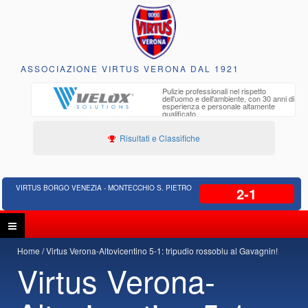
ASSOCIAZIONE VIRTUS VERONA DAL 1921
to e
Pulizie professionali nel rispetto
iclabili
dell'uomo e dell'ambiente, con 30 anni di
esperienza e personale altamente
qualificato
Risultati e Classifiche
VIRTUS BORGO VENEZIA - MONTECCHIO S. PIETRO
2-1
Home
Virtus Verona-Altovicentino 5-1: tripudio rossoblu al Gavagnin!
Virtus Verona-