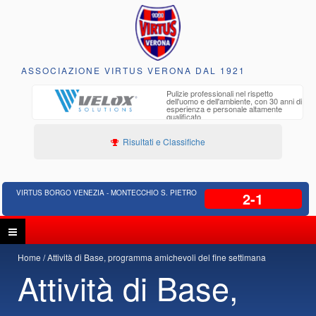
ASSOCIAZIONE VIRTUS VERONA DAL 1921
to e
Pulizie professionali nel rispetto
iclabili
dell'uomo e dell'ambiente, con 30 anni di
esperienza e personale altamente
qualificato
Risultati e Classifiche
VIRTUS BORGO VENEZIA - MONTECCHIO S. PIETRO
2-1
Home
Attività di Base, programma amichevoli del fine settimana
Attività di Base,