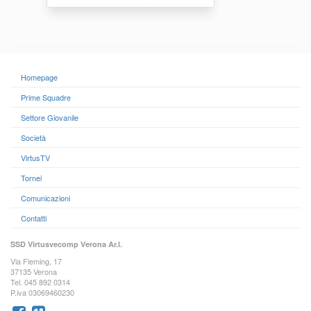
Homepage
Prime Squadre
Settore Giovanile
Società
VirtusTV
Tornei
Comunicazioni
Contatti
SSD Virtusvecomp Verona Ar.l.
Via Fleming, 17
37135 Verona
Tel. 045 892 0314
P.iva 03069460230