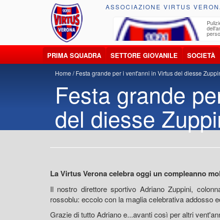
ASSOCIAZIONE VIRTUS VERON
ccolta, trasporto, smaltimento e recupero di
Pulizi
iuti e materiali riciclabili
dell'
perso
PRIMA SQUADRA
SETTORE GIOVANILE
SOCIETÀ
Home
Festa grande per i vent'anni in Virtus del diesse Zuppi
Festa grande per 
del diesse Zuppi
La Virtus Verona celebra oggi un compleanno mol
Il nostro direttore sportivo Adriano Zuppini, colonna
rossoblu: eccolo con la maglia celebrativa addosso ed 
Grazie di tutto Adriano e...avanti così per altri vent'an