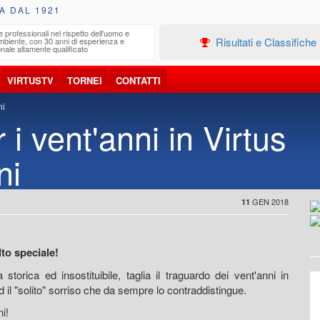
A DAL 1921
e professionali nel rispetto dell'uomo e
Edilizia
Risultati e Classifiche
ambiente, con 30 anni di esperienza e
Progetta
nale altamente qualificato
VIRTUSTV
TORNEI
CONTATTI
ni
i vent'anni in Virtus
ni
GEN 2018
11
to speciale!
 storica ed insostituibile, taglia il traguardo dei vent'anni in
il "solito" sorriso che da sempre lo contraddistingue.
ni!