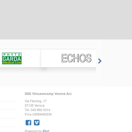
SSD Virtusvecomp Verona Ar.l.
Via Fleming, 17
37135 Verona
Tel. 045 892 0314
P.iva 03069460230
Powered by
iPort