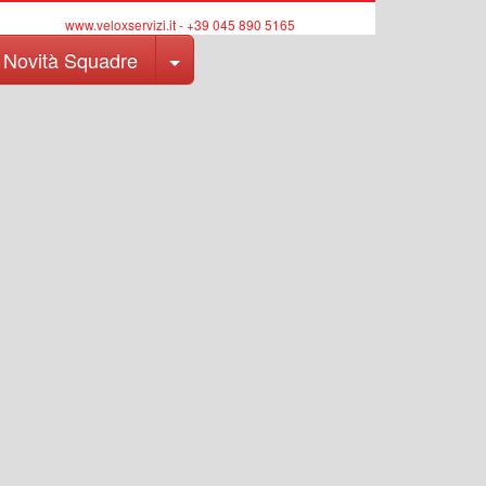
www.veloxservizi.it - +39 045 890 5165
Toggle Dropdown
Novità Squadre