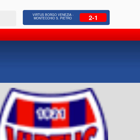
 Residenziale, Opere pubbliche,
Azienda Coop
VIRTUS BORGO VENEZIA -
2-1
zione Strade, Opere idrauliche, Bonifica
civili, facchinaggio, N.c.c., sicurezza
MONTECCHIO S. PIETRO