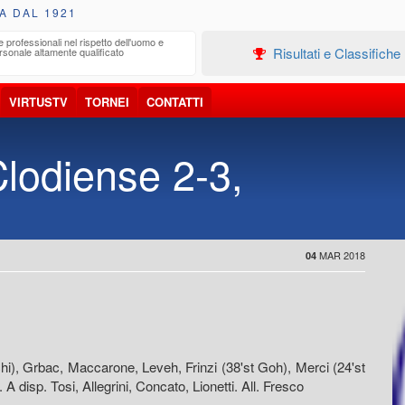
A DAL 1921
e professionali nel rispetto dell'uomo e
Edilizia
Risultati e Classifiche
rsonale altamente qualificato
Progetta
VIRTUSTV
TORNEI
CONTATTI
Clodiense 2-3,
MAR 2018
04
i), Grbac, Maccarone, Leveh, Frinzi (38'st Goh), Merci (24'st
 A disp. Tosi, Allegrini, Concato, Lionetti. All. Fresco