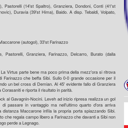
Pastorelli (14'st Spaltro), Granziera, Dondoni, Conti (41'st
novic), Duravia (39'st Hima), Baido. A disp. Tebaldi, Volpato,
t Maccarone (autogol), 33'st Farinazzo
 Pastorelli, Granziera, Farinazzo, Delcarro, Burato (dalla
rtus parte bene ma poco prima della mezz'ora si ritrova
di Farinazzo che beffa Sibi. Sullo 0-0 grande occasione per il
do un bel cross di Demian. Al 45' evidente fallo di Granziera
Corasaniti e riporta il risultato in parità.
l Gavagnin-Nocini. Leveh ad inizio ripresa realizza un gol
 di passare in vantaggio ma nell'ultimo quarto d'ora arriva
la distanza Maccarone infila la propria porta spiazzando Sibi.
vento che regala campo libero a Farinazzo che davanti a Sibi non
rsego perde a Legnago.