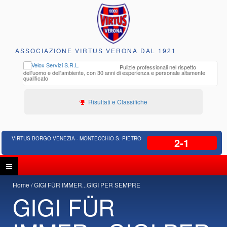
ASSOCIAZIONE VIRTUS VERONA DAL 1921
to e
Pulizie professionali nel rispetto
iclabili
dell'uomo e dell'ambiente, con 30 anni di esperienza e personale altamente
qualificato
Risultati e Classifiche
VIRTUS BORGO VENEZIA - MONTECCHIO S. PIETRO
2-1
Home
GIGI FÜR IMMER...GIGI PER SEMPRE
GIGI FÜR