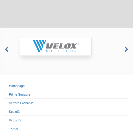
Homepage
Prime Squadre
Settore Giovanile
Società
VirtusTV
Tornei