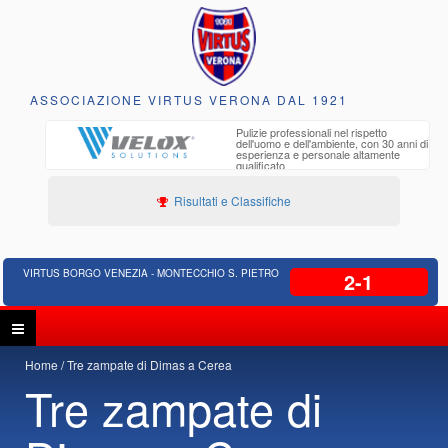
ASSOCIAZIONE VIRTUS VERONA DAL 1921
to e
Pulizie professionali nel rispetto
iclabili
dell'uomo e dell'ambiente, con 30 anni di
esperienza e personale altamente
qualificato
Risultati e Classifiche
VIRTUS BORGO VENEZIA - MONTECCHIO S. PIETRO
2-1
Home
Tre zampate di Dimas a Cerea
Tre zampate di