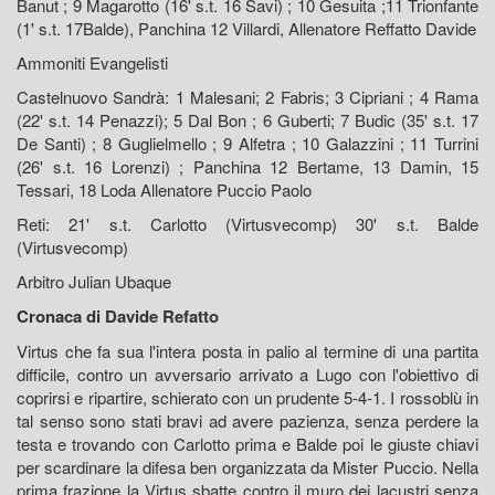
Banut ; 9 Magarotto (16' s.t. 16 Savi) ; 10 Gesuita ;11 Trionfante
(1' s.t. 17Balde), Panchina 12 Villardi, Allenatore Reffatto Davide
Ammoniti Evangelisti
Castelnuovo Sandrà: 1 Malesani; 2 Fabris; 3 Cipriani ; 4 Rama
(22' s.t. 14 Penazzi); 5 Dal Bon ; 6 Guberti; 7 Budic (35' s.t. 17
De Santi) ; 8 Guglielmello ; 9 Alfetra ; 10 Galazzini ; 11 Turrini
(26' s.t. 16 Lorenzi) ; Panchina 12 Bertame, 13 Damin, 15
Tessari, 18 Loda Allenatore Puccio Paolo
Reti: 21' s.t. Carlotto (Virtusvecomp) 30' s.t. Balde
(Virtusvecomp)
Arbitro Julian Ubaque
Cronaca di Davide Refatto
Virtus che fa sua l'intera posta in palio al termine di una partita
difficile, contro un avversario arrivato a Lugo con l'obiettivo di
coprirsi e ripartire, schierato con un prudente 5-4-1. I rossoblù in
tal senso sono stati bravi ad avere pazienza, senza perdere la
testa e trovando con Carlotto prima e Balde poi le giuste chiavi
per scardinare la difesa ben organizzata da Mister Puccio. Nella
prima frazione la Virtus sbatte contro il muro dei lacustri senza