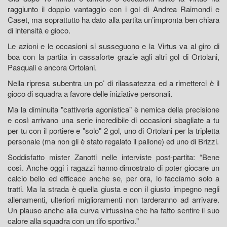
raggiunto il doppio vantaggio con i gol di Andrea Raimondi e
Caset, ma soprattutto ha dato alla partita un’impronta ben chiara
di intensità e gioco.
Le azioni e le occasioni si susseguono e la Virtus va al giro di
boa con la partita in cassaforte grazie agli altri gol di Ortolani,
Pasquali e ancora Ortolani.
Nella ripresa subentra un po’ di rilassatezza ed a rimetterci è il
gioco di squadra a favore delle iniziative personali.
Ma la diminuita "cattiveria agonistica" è nemica della precisione
e così arrivano una serie incredibile di occasioni sbagliate a tu
per tu con il portiere e "solo" 2 gol, uno di Ortolani per la tripletta
personale (ma non gli è stato regalato il pallone) ed uno di Brizzi.
Soddisfatto mister Zanotti nelle interviste post-partita: “Bene
così. Anche oggi i ragazzi hanno dimostrato di poter giocare un
calcio bello ed efficace anche se, per ora, lo facciamo solo a
tratti. Ma la strada è quella giusta e con il giusto impegno negli
allenamenti, ulteriori miglioramenti non tarderanno ad arrivare.
Un plauso anche alla curva virtussina che ha fatto sentire il suo
calore alla squadra con un tifo sportivo."