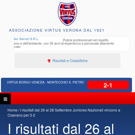
ASSOCIAZIONE VIRTUS VERONA DAL 1921
tto
Edilizia Residenziale, Opere pubbliche,
amente
Progettazione Strade, Opere idrauliche,
in
Bonifica
Risultati e Classifiche
VIRTUS BORGO VENEZIA - MONTECCHIO S. PIETRO
2-1
Home
I risultati dal 26 al 28 Settembre Juniores Nazionali vincono a
Ciserano per 3-2
I risultati dal 26 al