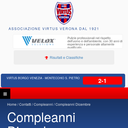
ASSOCIAZIONE VIRTUS VERONA DAL 1921
to e
Pulizie professionali nel rispetto
iclabili
dell'uomo e dell'ambiente, con 30 anni di
esperienza e personale altamente
qualificato
Risultati e Classifiche
VIRTUS BORGO VENEZIA - MONTECCHIO S. PIETRO
2-1
Home
Contatti
Compleanni
Compleanni Dicembre
Compleanni