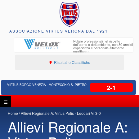
ASSOCIAZIONE VIRTUS VERONA DAL 1921
to e
Pulizie professionali nel rispetto
iclabili
dell'uomo e dell'ambiente, con 30 anni di
esperienza e personale altamente
qualificato
Risultati e Classifiche
VIRTUS BORGO VENEZIA - MONTECCHIO S. PIETRO
2-1
Home
Allievi Regionale A: Virtus Polis - Leodari Vi 3-0
Allievi Regionale A: