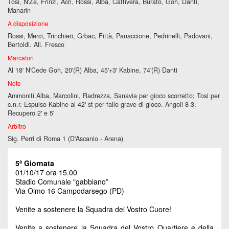
Tosi, N'Ze, Frinzi, Acri, Rossi, Alba, Cattivera, Burato, Goh, Danti,
Manarin
A disposizione
Rossi, Merci, Trinchieri, Grbac, Fittà, Panaccione, Pedrinelli, Padovani,
Bertoldi. All. Fresco
Marcatori
Al 18' N'Cede Goh, 20'(R) Alba, 45'+3' Kabine, 74'(R) Danti
Note
Ammoniti Alba, Marcolini, Radrezza, Sanavia per gioco scorretto; Tosi per
c.n.r. Espulso Kabine al 42' st per fallo grave di gioco. Angoli 8-3.
Recupero 2' e 5'
Arbitro
Sig. Perri di Roma 1 (D'Ascanio - Arena)
5ª Giornata
01/10/17 ora 15.00
Stadio Comunale "gabbiano”
Via Olmo 16 Campodarsego (PD)
Venite a sostenere la Squadra del Vostro Cuore!
Venite a sostenere la Squadra del Vostro Quartiere e della