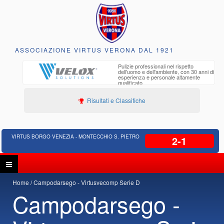
ASSOCIAZIONE VIRTUS VERONA DAL 1921
to e
Pulizie professionali nel rispetto
iclabili
dell'uomo e dell'ambiente, con 30 anni di
esperienza e personale altamente
qualificato
Risultati e Classifiche
VIRTUS BORGO VENEZIA - MONTECCHIO S. PIETRO
2-1
Home
Campodarsego - Virtusvecomp Serie D
Campodarsego -