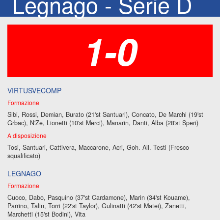
Legnago - Serie D
1-0
VIRTUSVECOMP
Formazione
Sibi, Rossi, Demian, Burato (21'st Santuari), Concato, De Marchi (19'st
Grbac), N'Ze, Lionetti (10'st Merci), Manarin, Danti, Alba (28'st Speri)
A disposizione
Tosi, Santuari, Cattivera, Maccarone, Acri, Goh. All. Testi (Fresco
squalificato)
LEGNAGO
Formazione
Cuoco, Dabo, Pasquino (37'st Cardamone), Marin (34'st Kouame),
Parrino, Talin, Torri (22'st Taylor), Gulinatti (42'st Matei), Zanetti,
Marchetti (15'st Bodini), Vita