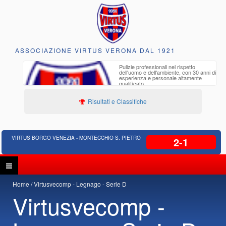
ASSOCIAZIONE VIRTUS VERONA DAL 1921
to e
Pulizie professionali nel rispetto
iclabili
dell'uomo e dell'ambiente, con 30 anni di
esperienza e personale altamente
qualificato
Risultati e Classifiche
VIRTUS BORGO VENEZIA - MONTECCHIO S. PIETRO
2-1
Home
Virtusvecomp - Legnago - Serie D
Virtusvecomp -