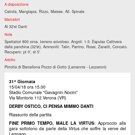
A disposizione
Cairola, Mangiapia, Rizzo, Maiese. All. Spinale
Marcatori
Al 32'st Danti
Note
Spettatori 800 circa, terreno scivoloso. Angoli: 1-3. Espulso Cattivera
dalla panchina (32'st). Ammoniti: Talin, Parrino, Rossi, Zanetti, Concato.
Recupero: pt 0', st 5'
Arbitro
Pirrotta di Barcellona Pozzo di Gotto (Lamannis - Lazzaroni)
31^ Giornata
15/04/18 ora 15.00
Stadio Comunale "Gavagnin-Nocini”
Via Montorio 112 Verona (VR)
DERBY OSTICO, CI PENSA MIMMO DANTI
Riassunto della partita
FINE PRIMO TEMPO, MALE LA VIRTUS:
Approccio alla
gara sottotono da parte della Virtus che soffre la verve del
Legnago.