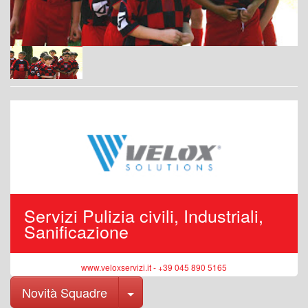
Servizi Pulizia civili, Industriali,
Sanificazione
www.veloxservizi.it - +39 045 890 5165
Toggle Dropdown
Novità Squadre