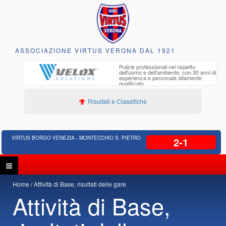
ASSOCIAZIONE VIRTUS VERONA DAL 1921
to e
Pulizie professionali nel rispetto
iclabili
dell'uomo e dell'ambiente, con 30 anni di
esperienza e personale altamente
qualificato
Risultati e Classifiche
VIRTUS BORGO VENEZIA - MONTECCHIO S. PIETRO
2-1
Home
Attività di Base, risultati delle gare
Attività di Base,