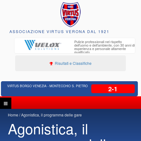
ASSOCIAZIONE VIRTUS VERONA DAL 1921
to e
Pulizie professionali nel rispetto
iclabili
dell'uomo e dell'ambiente, con 30 anni di
esperienza e personale altamente
qualificato
Risultati e Classifiche
VIRTUS BORGO VENEZIA - MONTECCHIO S. PIETRO
2-1
Home
Agonistica, il programma delle gare
Agonistica, il