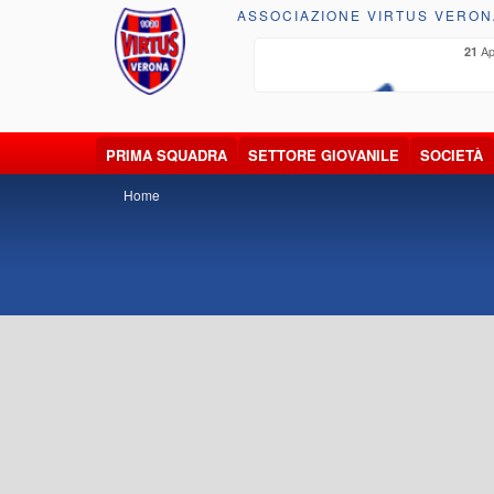
ASSOCIAZIONE VIRTUS VERON
lug 2026
Ap
21
PRIMA SQUADRA
SETTORE GIOVANILE
SOCIETÀ
Home