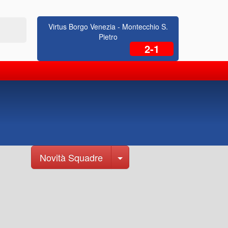
015
Ott 201
18
Virtus Borgo Venezia - Montecchio S.
Pietro
2-1
Toggle Dropdown
Novità Squadre