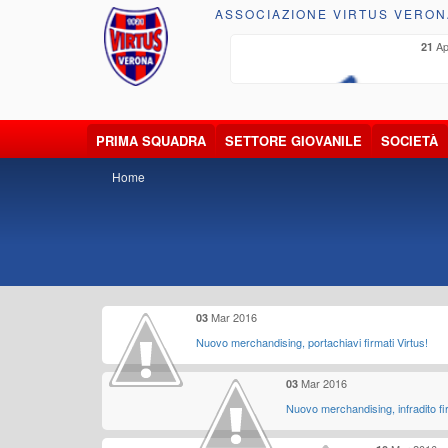
ASSOCIAZIONE VIRTUS VERON
lug 2026
Ap
21
PRIMA SQUADRA
SETTORE GIOVANILE
SOCIETÀ
Home
Mar 2016
03
Nuovo merchandising, portachiavi firmati Virtus!
Mar 2016
03
Nuovo merchandising, infradito fi