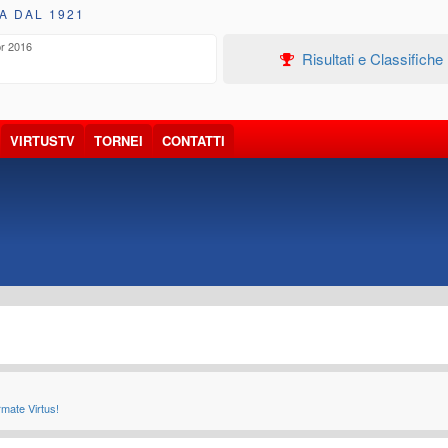
A DAL 1921
r 2016
Ott 2
19
Risultati e Classifiche
VIRTUSTV
TORNEI
CONTATTI
rmate Virtus!