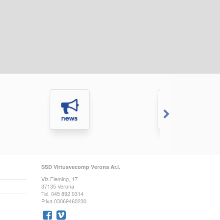
SSD Virtusvecomp Verona Ar.l.
Via Fleming, 17
37135 Verona
Tel. 045 892 0314
P.iva 03069460230