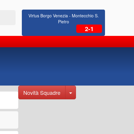
015
Ott 201
18
Virtus Borgo Venezia - Montecchio S.
Pietro
2-1
Toggle Dropdown
Novità Squadre